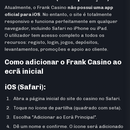
Atualmente, o Frank Casino
não possui uma app
oficial para iOS
. No entanto, o site é totalmente
responsivo e funciona perfeitamente em qualquer
navegador, incluindo Safari no iPhone ou iPad.
O utilizador tem acesso completo a todos os
recursos: registo, login, jogos, depósitos,
levantamentos, promoções e apoio ao cliente.
Como adicionar o Frank Casino ao
ecrã inicial
iOS (Safari):
Abra a página inicial do site do casino no Safari.
Toque no ícone de partilha (quadrado com seta).
Escolha "Adicionar ao Ecrã Principal".
Dê um nome e confirme. O ícone será adicionado