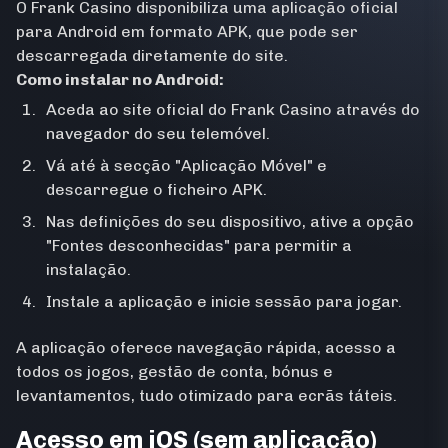
O Frank Casino disponibiliza uma aplicação oficial
para Android em formato APK, que pode ser
descarregada diretamente do site.
Como instalar no Android:
Aceda ao site oficial do Frank Casino através do
navegador do seu telemóvel.
Vá até à secção "Aplicação Móvel" e
descarregue o ficheiro APK.
Nas definições do seu dispositivo, ative a opção
"Fontes desconhecidas" para permitir a
instalação.
Instale a aplicação e inicie sessão para jogar.
A aplicação oferece navegação rápida, acesso a
todos os jogos, gestão de conta, bónus e
levantamentos, tudo otimizado para ecrãs táteis.
Acesso em iOS (sem aplicação)