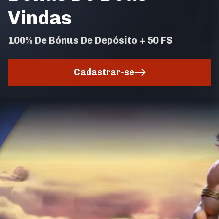
Vindas
100% De Bónus De Depósito + 50 FS
Cadastrar-se