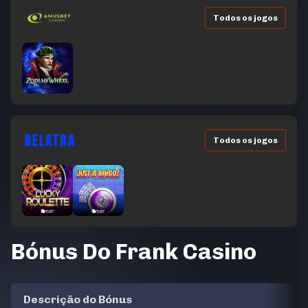
Todos os jogos
Todos os jogos
Bónus Do Frank Casino
Descrição do Bónus