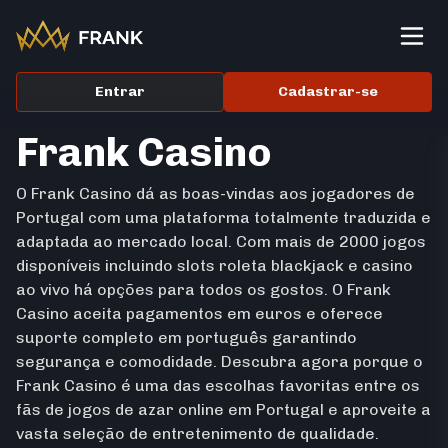
Entrar
Cadastrar-se
Frank Casino
O Frank Casino dá as boas-vindas aos jogadores de
Portugal com uma plataforma totalmente traduzida e
adaptada ao mercado local. Com mais de 2000 jogos
disponíveis incluindo slots roleta blackjack e casino
ao vivo há opções para todos os gostos. O Frank
Casino aceita pagamentos em euros e oferece
suporte completo em português garantindo
segurança e comodidade. Descubra agora porque o
Frank Casino é uma das escolhas favoritas entre os
fãs de jogos de azar online em Portugal e aproveite a
vasta seleção de entretenimento de qualidade.