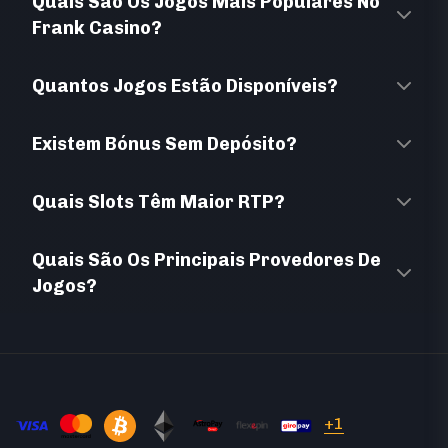
Quais São Os Jogos Mais Populares No
Frank Casino?
Quantos Jogos Estão Disponíveis?
Existem Bónus Sem Depósito?
Quais Slots Têm Maior RTP?
Quais São Os Principais Provedores De
Jogos?
+1