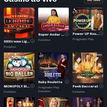
Ver tudo
Power UP Roulette
Super Andar Bahar
Pragmatic Play
Evolution
XXXtreme Lightning Baccarat
Evolution
Ruby Roulette
MONOPOLY Big Baller
Peek Baccarat
Pragmatic Play
Evolution
Evolution
Evolution