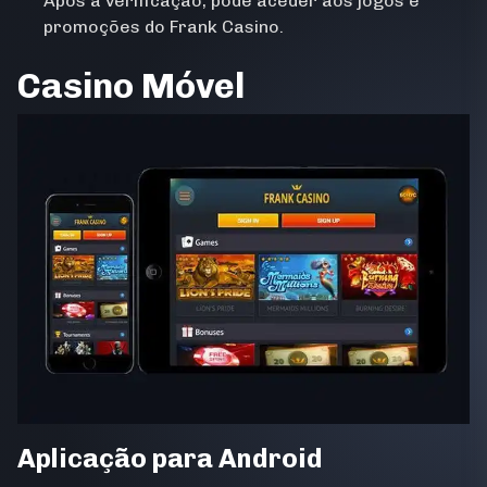
Após a verificação, pode aceder aos jogos e
promoções do Frank Casino.
Casino Móvel
Aplicação para Android